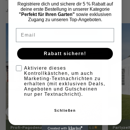
Registriere dich und sichere dir 5 % Rabatt auf
deine erste Bestellung in unserer Kategorie
Jetzt entdecken
"Perfekt für Ihren Garten"
sowie exklusiven
Zugang zu unseren Top-Angeboten.
Email
Verfügbar ab September
Rabatt sichern!
Aktiviere dieses
Kontrollkästchen, um auch
Marketing-Textnachrichten zu
erhalten (mit exklusiven Deals,
Angeboten und Gutscheinen
nur per Textnachricht).
Schließen
Profi-Pagodenzelt 5x5m – B1
Partyzel
5.0