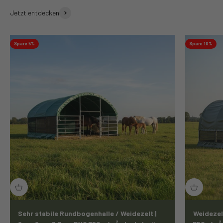
Jetzt entdecken
Spare 5%
Spare 10%
Sehr stabile Rundbogenhalle / Weidezelt |
Weidezel