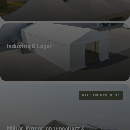
Industrie & Lager
KAUF AUF RECHNUNG
ashv0uky5ejewnhlpeaigenblock5a97f13h7lhbl
Militär, Katastrophenschutz &