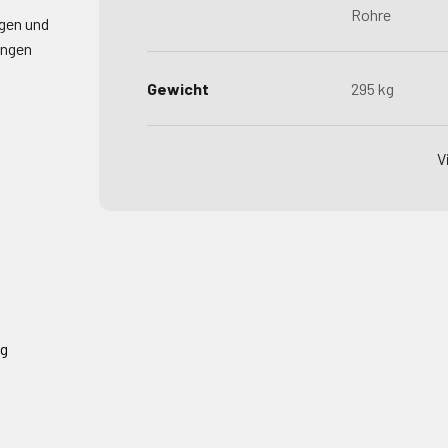
Rohre
gen und
ungen
Gewicht
295 kg
V
ng