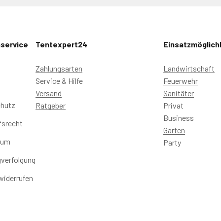
service
Tentexpert24
Einsatzmöglich
Zahlungsarten
Landwirtschaft
Service & Hilfe
Feuerwehr
Versand
Sanitäter
hutz
Ratgeber
Privat
Business
fsrecht
Garten
sum
Party
verfolgung
widerrufen