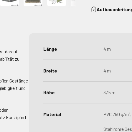
Aufbauanleitun
Länge
4 m
st darauf
bilität zu
Breite
4 m
bilen Gestänge
lebigkeit und
Höhe
3,15 m
oder
Material
PVC 750 g/m²,
atz konzipiert
Stahlrohre Ges