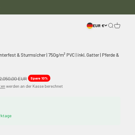
EUR €
Suche
Warenkor
erfest & Sturmsicher | 750g/m² PVC | inkl. Gatter | Pferde &
gulärer Preis
2.050,00 EUR
Spare 10%
ten
werden an der Kasse berechnet
rktage