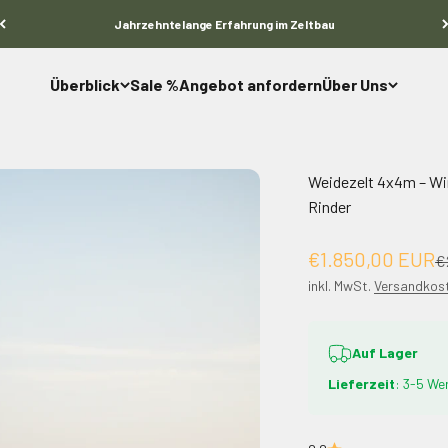
Jahrzehntelange Erfahrung im Zeltbau
Überblick
Sale %
Angebot anfordern
Über Uns
Weidezelt 4x4m – Wint
Rinder
Angebot
€1.850,00 EUR
Re
€
inkl. MwSt.
Versandkos
Auf Lager
Lieferzeit
: 3-5 We